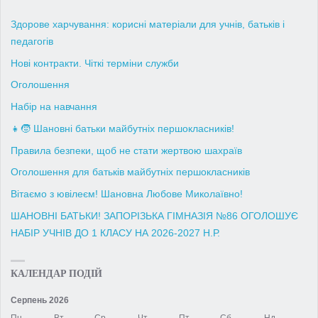
Здорове харчування: корисні матеріали для учнів, батьків і
педагогів
Нові контракти. Чіткі терміни служби
Оголошення
Набір на навчання
👧🧒 Шановні батьки майбутніх першокласників!
Правила безпеки, щоб не стати жертвою шахраїв
Оголошення для батьків майбутніх першокласників
Вітаємо з ювілеєм! Шановна Любове Миколаївно!
ШАНОВНІ БАТЬКИ! ЗАПОРІЗЬКА ГІМНАЗІЯ №86 ОГОЛОШУЄ
НАБІР УЧНІВ ДО 1 КЛАСУ НА 2026-2027 Н.Р.
КАЛЕНДАР ПОДІЙ
Серпень 2026
Пн
Вт
Ср
Чт
Пт
Сб
Нд