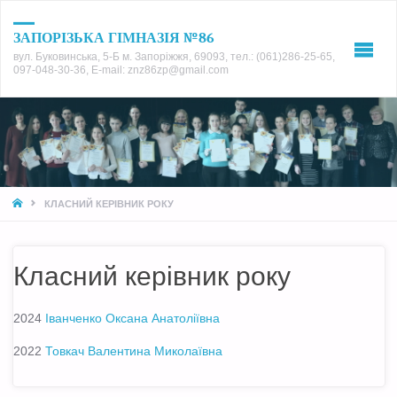
ЗАПОРІЗЬКА ГІМНАЗІЯ №86
вул. Буковинська, 5-Б м. Запоріжжя, 69093, тел.: (061)286-25-65,
097-048-30-36, E-mail: znz86zp@gmail.com
HOME
КЛАСНИЙ КЕРІВНИК РОКУ
Класний керівник року
2024
Іванченко Оксана Анатоліївна
2022
Товкач Валентина Миколаївна