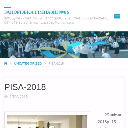
ЗАПОРІЗЬКА ГІМНАЗІЯ №86
вул. Буковинська, 5-Б м. Запоріжжя, 69093, тел.: (061)286-25-65,
097-048-30-36, E-mail: znz86zp@gmail.com
HOME
UNCATEGORIZED
PISA-2018
PISA-2018
2 ТРА 2018
25 квітня
2018р. 15-