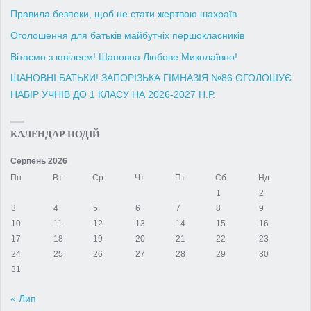
Правила безпеки, щоб не стати жертвою шахраїв
Оголошення для батьків майбутніх першокласників
Вітаємо з ювілеєм! Шановна Любове Миколаївно!
ШАНОВНІ БАТЬКИ! ЗАПОРІЗЬКА ГІМНАЗІЯ №86 ОГОЛОШУЄ
НАБІР УЧНІВ ДО 1 КЛАСУ НА 2026-2027 Н.Р.
КАЛЕНДАР ПОДІЙ
Серпень 2026
Пн
Вт
Ср
Чт
Пт
Сб
Нд
1
2
3
4
5
6
7
8
9
10
11
12
13
14
15
16
17
18
19
20
21
22
23
24
25
26
27
28
29
30
31
« Лип