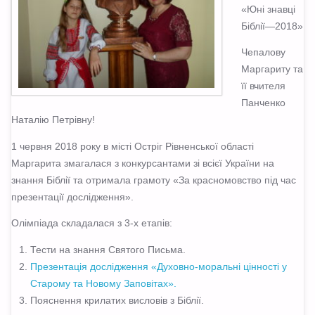
«Юні знавці
Біблії—2018»
Чепалову
Маргариту та
її вчителя
Панченко
Наталію Петрівну!
1 червня 2018 року в місті Остріг Рівненської області
Маргарита змагалася з конкурсантами зі всієї України на
знання Біблії та отримала грамоту «За красномовство під час
презентації дослідження».
Олімпіада складалася з 3-х етапів:
Тести на знання Святого Письма.
Презентація дослідження «Духовно-моральні цінності у
Старому та Новому Заповітах».
Пояснення крилатих висловів з Біблії.