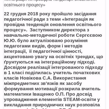
освітнього процесу»
22 грудня 2018 року пройшло засідання
педагогічної ради з теми «Інтеграція як
провідна тенденція оновлення освітнього
процесу». Заступником директора з
навчально-методичної роботи Сергєєвою
Ю.Ю. було актуалізовано розуміння
педагогами видів, форм і методів
інтеграції, її педагогічної цінності,
акцентовано увагу на освітніх трендах, що
ґрунтуються на інтеграційному підході.
Досвідом реалізації інтегрованого підходу
в 1 класі поділилась учитель початкових
класів Новікова С.А. Використання
міжпредметних зв’язків як засобу
формування мотивації розкрила вчитель
математики Іващенко О.П. Про досвід
упровадження елементів STEAM-освіти у
викладання природничих наук розповіла