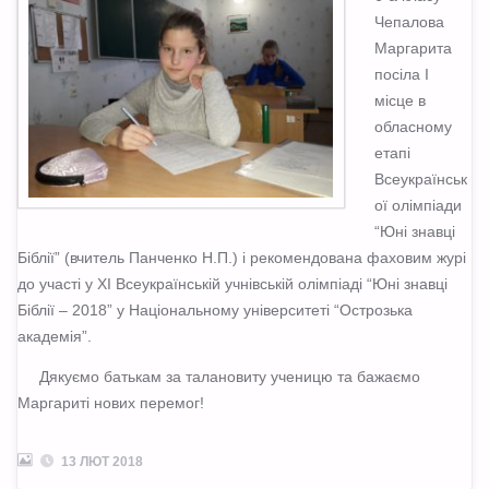
Чепалова
Маргарита
посіла І
місце в
обласному
етапі
Всеукраїнськ
ої олімпіади
“Юні знавці
Біблії” (вчитель Панченко Н.П.) і рекомендована фаховим журі
до участі у ХІ Всеукраїнській учнівській олімпіаді “Юні знавці
Біблії – 2018” у Національному університеті “Острозька
академія”.
Дякуємо батькам за талановиту ученицю та бажаємо
Маргариті нових перемог!
13 ЛЮТ 2018