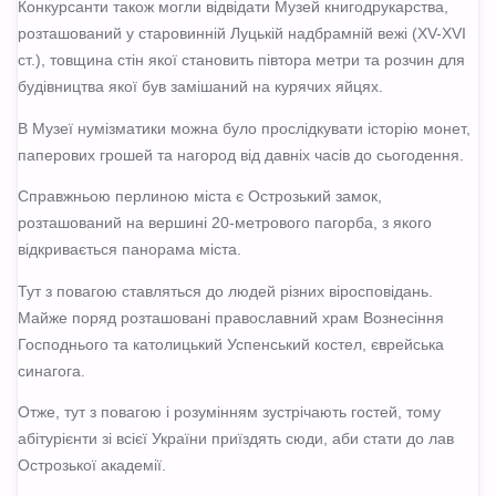
Конкурсанти також могли відвідати Музей книгодрукарства,
розташований у старовинній Луцькій надбрамній вежі (XV-XVI
ст.), товщина стін якої становить півтора метри та розчин для
будівництва якої був замішаний на курячих яйцях.
В Музеї нумізматики можна було прослідкувати історію монет,
паперових грошей та нагород від давніх часів до сьогодення.
Справжньою перлиною міста є Острозький замок,
розташований на вершині 20-метрового пагорба, з якого
відкривається панорама міста.
Тут з повагою ставляться до людей різних віросповідань.
Майже поряд розташовані православний храм Вознесіння
Господнього та католицький Успенський костел, єврейська
синагога.
Отже, тут з повагою і розумінням зустрічають гостей, тому
абітурієнти зі всієї України приїздять сюди, аби стати до лав
Острозької академії.