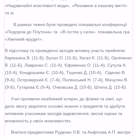
«Надзвичайні властивості води», «Речовини в нашому житті»
та ін.
В рамках тижня були проведені пізнавальні конференції
«Подорож до Плутона» та «В гостях у сили», пізнавальна гра
«Хімічний ерудит».
В підготовці та проведенні заходів активну участь прийняли:
Кармазіна В. (11-Б), Булах О. (11-Б), Кагал К. (11-Б), Орліченко
В. (11-Б), Лавренко С. (11-А), Єфименко О. (11-А), Сутула А.
(10-А), Кондрашева Є. (10-А), Тіщенко Д. (10-А), Сіденко В.
(9-А), Островерхий Є. (7-А), Полянський Н. (7-А), Мачулян В.
(9-Б), Гутарєва Є.(9-А), Очковська Д. (10-Б), Штепа Д. (10-Б).
Учні проявили неабиякий інтерес до фізики та хімії, що
дало змогу закріпити основні знання з предметів та здобути
активним учасникам заходів задоволення, високі оцінки та
впевненість у своїх можливостях.
Вчителі-предметники Руденко Л.В. та Анфілова А.П. вкотре