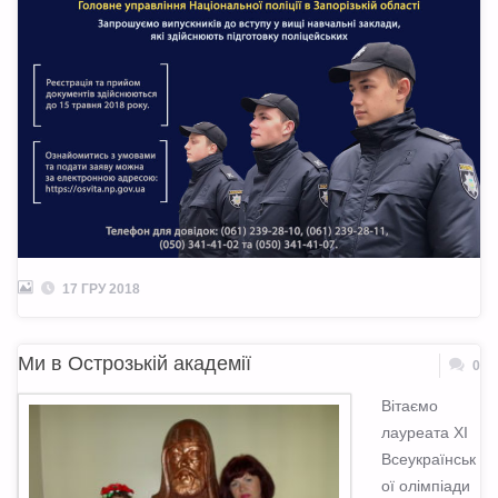
17 ГРУ 2018
Ми в Острозькій академії
0
Вітаємо
лауреата XI
Всеукраїнськ
ої олімпіади