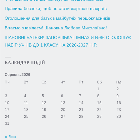
Правила безпеки, щоб не стати жертвою шахраїв
Оголошення для батьків майбутніх першокласників
Вітаємо з ювілеєм! Шановна Любове Миколаївно!
ШАНОВНІ БАТЬКИ! ЗАПОРІЗЬКА ГІМНАЗІЯ №86 ОГОЛОШУЄ
НАБІР УЧНІВ ДО 1 КЛАСУ НА 2026-2027 Н.Р.
КАЛЕНДАР ПОДІЙ
Серпень 2026
Пн
Вт
Ср
Чт
Пт
Сб
Нд
1
2
3
4
5
6
7
8
9
10
11
12
13
14
15
16
17
18
19
20
21
22
23
24
25
26
27
28
29
30
31
« Лип