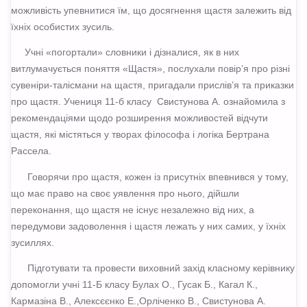
можливість упевнитися їм, що досягнення щастя залежить від
їхніх особистих зусиль.
Учні «погортали» словники і дізналися, як в них
витлумачується поняття «Щастя», послухали повір’я про різні
сувеніри-талісмани на щастя, пригадали прислів’я та приказки
про щастя. Учениця 11-б класу Свистунова А. ознайомила з
рекомендаціями щодо розширення можливостей відчути
щастя, які містяться у творах філософа і логіка Бертрана
Рассела.
Говорячи про щастя, кожен із присутніх впевнився у тому,
що має право на своє уявлення про нього, дійшли
переконання, що щастя не існує незалежно від них, а
передумови задоволення і щастя лежать у них самих, у їхніх
зусиллях.
Підготувати та провести виховний захід класному керівнику
допомогли учні 11-Б класу Булах О., Гусак Б., Кагал К.,
Кармазіна В., Алексєєнко Е.,Орліченко В., Свистунова А.