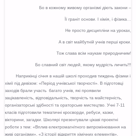
Бо в кожному живому організмі діють закони –
Її граніт основи. І хімія, і фізика…
Не просто дисципліни на уроках,
А в світ майбутній учнів перші кроки.
Тож слава всім наукам природничим!
Бо славний світ людей, якому мудрість личить!!!
Наприкінці січня в нашій школі проходив тиждень фізики і
хімії під девізом: «Період учнівської творчості». В підготовці
заходів брали участь багато учнів, які проявили
зацікавленість, відповідальність, творчість та майстерність,
організаторські здібності та ораторське мистецтво. Учні 7-11
класів підготовили тематичні кросворди, ребуси, казки,
вікторини, загадки. Школярі презентували цікаві проектні
роботи з тем: «Вплив електромагнітного випромінювання на
живі організми», «З історії відкриття хімічних елементів»,