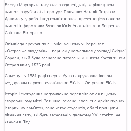
Виступ Маргарита готувала заздалегідь під керівництвом
вчителя зарубіжної літератури Панченко Наталії Петрівни.
Допомогу у роботі над комп’ютерною презентацією надали
вчителі інформатики Вязанок Юлія Анатоліївна та Лавренко
Світлана Вікторівна.
Олімпіада проходила в Національному університеті
«Острозька академія» – першому навчальному закладі Східної
Європи, який було засновано литовським князем Костянтином
Острозьким у 1576 році.
Саме тут у 1581 році вперше була надрукована Іваном
Федоровим церковнослов’янська Біблія—Острозька Біблія.
Історія і сьогодення надзвичайно переплітаються в цьому
старовинному місті. Затишне, зелене, сповнене архітектурних
історичних пам’яток, воно чекає студентів, аби ті принципи
пізнання світу, які були засновані у далекому XVI столітті, не
канули в Літу…