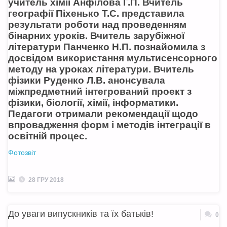
учитель хімії Анфілова Г.П. Вчитель
географії Піхенько Т.С. представила
результати роботи над проведенням
бінарних уроків. Вчитель зарубіжної
літератури Панченко Н.П. познайомила з
досвідом використання мультисенсорного
методу на уроках літератури. Вчитель
фізики Руденко Л.В. анонсувала
міжпредметний інтегрований проект з
фізики, біології, хімії, інформатики.
Педагоги отримали рекомендації щодо
впровадження форм і методів інтеграції в
освітній процес.
Фотозвіт
28 ГРУ 2018
До уваги випускників та їх батьків!
0