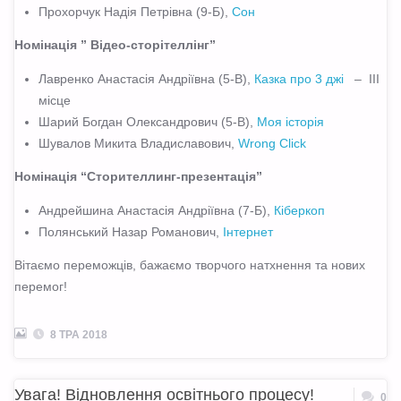
Прохорчук Надія Петрівна (9-Б),
Сон
Номінація ” Відео-сторітеллінг”
Лавренко Анастасія Андріївна (5-В),
Казка про 3 джі
– ІІІ
місце
Шарий Богдан Олександрович (5-В),
Моя історія
Шувалов Микита Владиславович,
Wrong Click
Н
омінація “Сторителлинг-презентація”
Андрейшина Анастасія Андріївна (7-Б),
Кіберкоп
Полянський Назар Романович,
Інтернет
Вітаємо переможців, бажаємо творчого натхнення та нових
перемог!
8 ТРА 2018
Увага! Відновлення освітнього процесу!
0