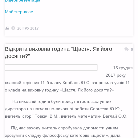
Відеопрезентація
Майстер-клас
20 ГРУ 2017
Відкрита виховна година “Щастя. Як його
0
досягти?”
15 грудня
2017 року
класний керівник 11-б класу Корбань Ю.С. запросила учнів 11-
х класів на виховну годину «Щастя. Як його досягти?»
На виховній годині були присутні гості: заступник
директора на навчально-виховної роботи Сергєєва Ю.Ю.,
вчитель історії Товкач В.М., вчитель математики Баглай О.О.
Під час заходу вчитель спробувала допомогти учням
зрозуміти складну філософську категорію «щастя», дала