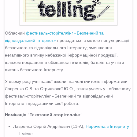
Обласний
фестиваль-сторітеллінг «Безпечний та
відповідальний Інтернет»
проводиться з метою популяризації
безпечного та відповідального Інтернету; зменшення
негативного впливу небажаної інформаційної продукції,
шляхом покращення обізнаності вчителів, батьків та учнів з
питань безпечного Інтернету.
У цьому році учні нашої школи, на чолі вчителів інформатики
Лавренко С.В. та Стрижкової Ю.О., взяли участь у І о
бласному
фестивалі-сторітеллінг «Безпечний та відповідальний
Інтернет» і представили свої роботи.
Номінація “Текстовий сторітеллінг”
Лавренко Сергій Андрійович (11-А),
Наречена з Інтернету
– І місце