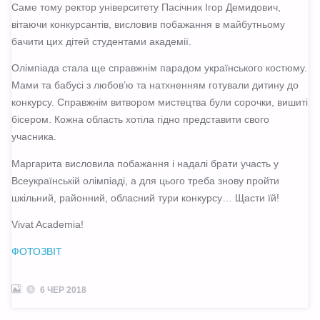
Саме тому ректор університету Пасічник Ігор Демидович,
вітаючи конкурсантів, висловив побажання в майбутньому
бачити цих дітей студентами академії.
Олімпіада стала ще справжнім парадом українського костюму.
Мами та бабусі з любов’ю та натхненням готували дитину до
конкурсу. Справжнім витвором мистецтва були сорочки, вишиті
бісером. Кожна область хотіла гідно представити свого
учасника.
Маргарита висловила побажання і надалі брати участь у
Всеукраїнській олімпіаді, а для цього треба знову пройти
шкільний, районний, обласний тури конкурсу… Щасти їй!
Vivat Academia!
ФОТОЗВІТ
6 ЧЕР 2018