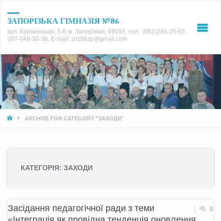
ЗАПОРІЗЬКА ГІМНАЗІЯ №86
вул. Буковинська, 5-Б м. Запоріжжя, 69093, тел.: (061)286-25-65,
097-048-30-36, E-mail: znz86zp@gmail.com
HOME
ARCHIVE FOR CATEGORY "ЗАХОДИ"
КАТЕГОРІЯ:
ЗАХОДИ
Засідання педагогічної ради з теми
0
«Інтеграція як провідна тенденція оновлення