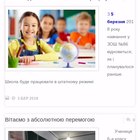
З
5
березня
201
8 року
навчання у
ЗОШ №86
відновиться,
як і
планувалося
раніше.
Школа буде працювати в штатному режимі.
3 БЕР 2018
Вітаємо з абсолютною перемогою
0
Учениця
6-а класу