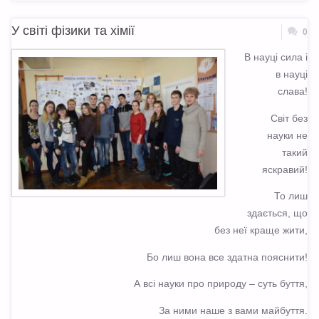
У світі фізики та хімії
0
В науці сила і
в науці
слава!
Світ без
науки не
такий
яскравий!
То лиш
здається, що
без неї краще жити,
Бо лиш вона все здатна пояснити!
А всі науки про природу – суть буття,
За ними наше з вами майбуття.