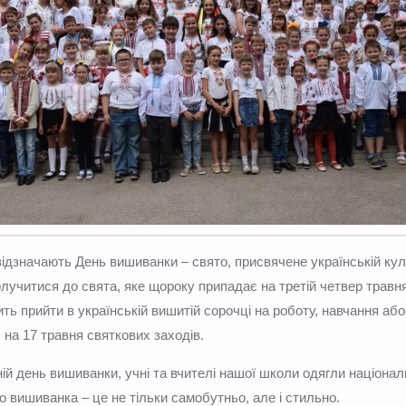
дзначають День вишиванки – свято, присвячене українській куль
лучитися до свята, яке щороку припадає на третій четвер травня
ть прийти в українській вишитій сорочці на роботу, навчання або
на 17 травня святкових заходів.
 день вишиванки, учні та вчителі нашої школи одягли національ
о вишиванка – це не тільки самобутньо, але і стильно.