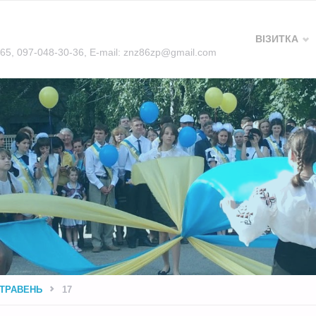
Skip
ВІЗИТКА
5-65, 097-048-30-36, E-mail: znz86zp@gmail.com
to
content
ТРАВЕНЬ
17