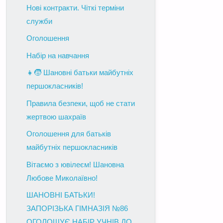
Нові контракти. Чіткі терміни
служби
Оголошення
Набір на навчання
👧🧒 Шановні батьки майбутніх
першокласників!
Правила безпеки, щоб не стати
жертвою шахраїв
Оголошення для батьків
майбутніх першокласників
Вітаємо з ювілеєм! Шановна
Любове Миколаївно!
ШАНОВНІ БАТЬКИ!
ЗАПОРІЗЬКА ГІМНАЗІЯ №86
ОГОЛОШУЄ НАБІР УЧНІВ ДО