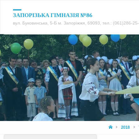
ЗАПОРІЗЬКА ГІМНАЗІЯ №86
вул. Буковинська, 5-Б м. Запоріжжя, 69093, тел.: (061)286-2
HOME
2018