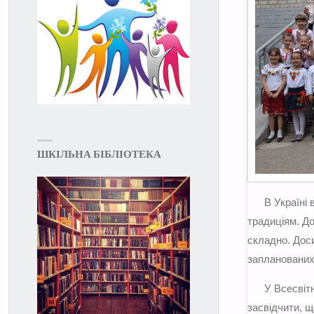
ШКІЛЬНА БІБЛІОТЕКА
В Україні ві
традиціям. До
складно. Доси
запланованих 
У Всесвітній
засвідчити, щ